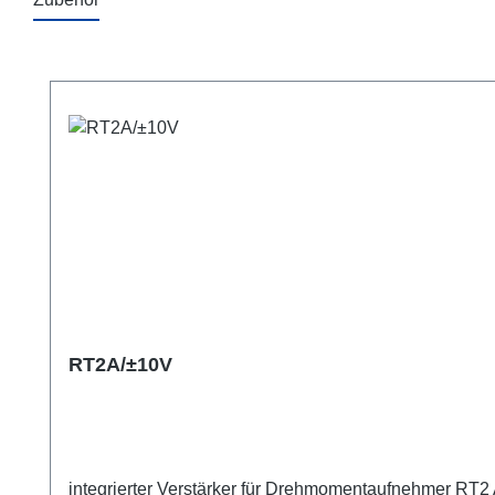
Produktgalerie überspringen
RT2A/±10V
integrierter Verstärker für Drehmomentaufnehmer RT