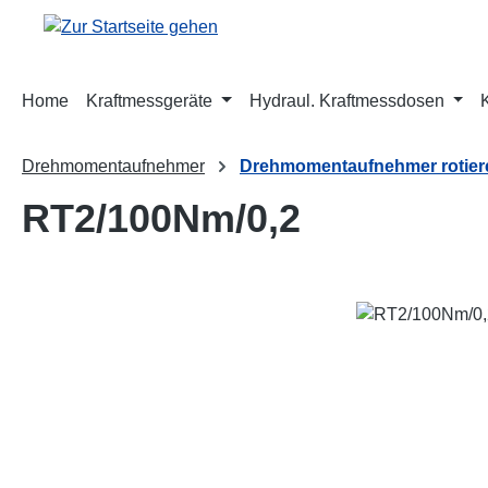
m Hauptinhalt springen
Zur Suche springen
Zur Hauptnavigation springen
Home
Kraftmessgeräte
Hydraul. Kraftmessdosen
Drehmomentaufnehmer
Drehmomentaufnehmer rotiere
RT2/100Nm/0,2
Bildergalerie überspringen