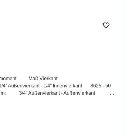
nd ISO 1174-1 Nennmoment Maß Vierkant
 - 10 Nm: 1/4” Außenvierkant - 1/4” Innenvierkant 8625 - 50
94500 Nm: 3/4” Außenvierkant - Außenvierkant