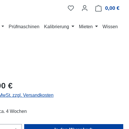
0,00 €
Ware
Prüfmaschinen
Kalibrierung
Mieten
Wissen
eis:
00 €
 MwSt. zzgl. Versandkosten
 ca. 4 Wochen
Anzahl: Gib den gewünschten Wert ein oder