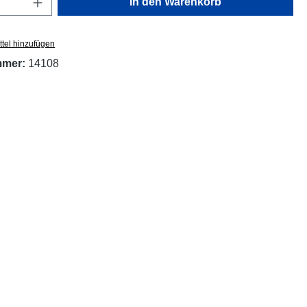
In den Warenkorb
tel hinzufügen
mmer:
14108