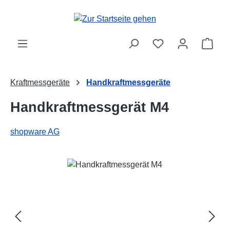
Zum Hauptinhalt springen
Ware
Kraftmessgeräte
Handkraftmessgeräte
Handkraftmessgerät M4
shopware AG
Bildergalerie überspringen