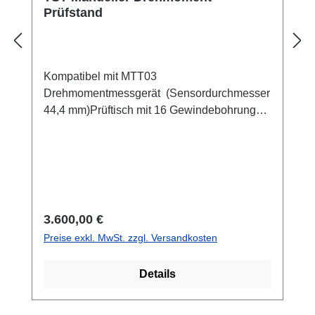
Prüfstand
Kompatibel mit MTT03
Drehmomentmessgerät (Sensordurchmesser
44,4 mm)Prüftisch mit 16 Gewindebohrungen
10-32 UNF für die Montage von
Spannzeugen Nenndrehmoment: 11,3
NmPrüfraumhöhe: 394 mmÜbersetzung 12
Grad/ Umdrehung des
HandradesDrehwinkelanzeige mit 2 Grad
Teilung auf dem Prüftisch
Regulärer Preis:
3.600,00 €
Preise exkl. MwSt. zzgl. Versandkosten
Details