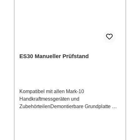
ES30 Manueller Prüfstand
Kompatibel mit allen Mark-10
Handkraftmessgeräten und
ZubehörteilenDemontierbare Grundplatte mit
Zentralgewinde 5/16-18 UNC 2B die
Montage von Spannzeugen und 25 10-32
Gewindebohrungen für die Montage von
Spannzeugen oder Bauteilen Nennkraft: 1