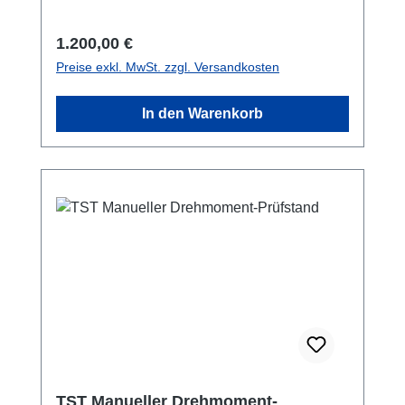
kNPrüfweg: 300 mmÜbersetzung 1,27 mm/
Umdrehung des Handrades Datenblatt
Regulärer Preis:
1.200,00 €
Preise exkl. MwSt. zzgl. Versandkosten
In den Warenkorb
TST Manueller Drehmoment-