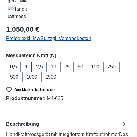
Regulärer Preis:
1.050,00 €
Preise exkl. MwSt. zzgl. Versandkosten
auswählen
Messbereich Kraft (N)
0,5
1
2,5
10
25
50
100
250
500
1000
2500
Zum Merkzettel hinzufügen
Produktnummer:
M4-025
Beschreibung
Handkraftmessgerät mit integriertem KraftaufnehmerDas