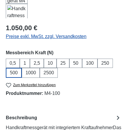
Regulärer Preis:
1.050,00 €
Preise exkl. MwSt. zzgl. Versandkosten
auswählen
Messbereich Kraft (N)
0,5
1
2,5
10
25
50
100
250
500
1000
2500
Zum Merkzettel hinzufügen
Produktnummer:
M4-100
Beschreibung
Handkraftmessgerät mit integriertem KraftaufnehmerDas