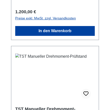
kNPrüfweg: 300 mmÜbersetzung 1,27 mm/
Umdrehung des Handrades Datenblatt
Regulärer Preis:
1.200,00 €
Preise exkl. MwSt. zzgl. Versandkosten
In den Warenkorb
TST Manueller Drehmoment-