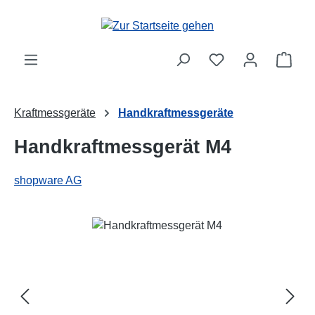
Zum Hauptinhalt springen
Ware
Kraftmessgeräte
Handkraftmessgeräte
Handkraftmessgerät M4
shopware AG
Bildergalerie überspringen