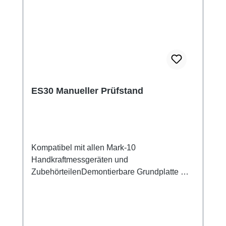
ES30 Manueller Prüfstand
Kompatibel mit allen Mark-10
Handkraftmessgeräten und
ZubehörteilenDemontierbare Grundplatte mit
Zentralgewinde 5/16-18 UNC 2B die
Montage von Spannzeugen und 25 10-32
Gewindebohrungen für die Montage von
Spannzeugen oder Bauteilen Nennkraft: 1