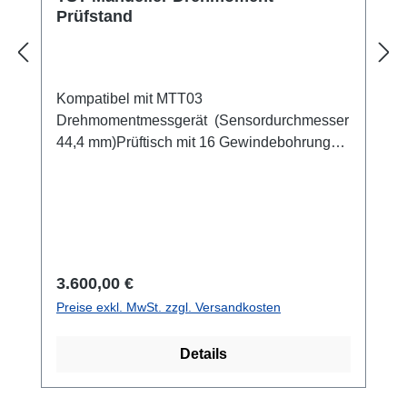
Prüfstand
Kompatibel mit MTT03
Drehmomentmessgerät (Sensordurchmesser
44,4 mm)Prüftisch mit 16 Gewindebohrungen
10-32 UNF für die Montage von
Spannzeugen Nenndrehmoment: 11,3
NmPrüfraumhöhe: 394 mmÜbersetzung 12
Grad/ Umdrehung des
HandradesDrehwinkelanzeige mit 2 Grad
Teilung auf dem Prüftisch
Regulärer Preis:
3.600,00 €
Preise exkl. MwSt. zzgl. Versandkosten
Details