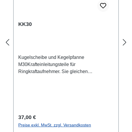
KK30
Kugelscheibe und Kegelpfanne
M30Krafteinleitungsteile für
Ringkraftaufnehmer. Sie gleichen
Parallelitäts- und Winkelabweichungen bis
max. 3 Grad aus. Die gehärteten Stahlteile
sichern somit die nominale Messgenauigkeit
des Sensors bei kritischen
Krafteinleitungsbedingungen ab. Die Größen
sind auf die Schraubenkraftmessung
Regulärer Preis:
37,00 €
abgestimmt. Bitte beachten Sie die
Preise exkl. MwSt. zzgl. Versandkosten
Maximallast!