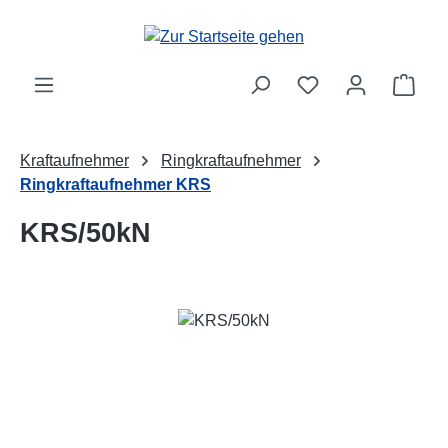
Zum Hauptinhalt springen
Ware
Kraftaufnehmer
Ringkraftaufnehmer
Ringkraftaufnehmer KRS
KRS/50kN
Bildergalerie überspringen