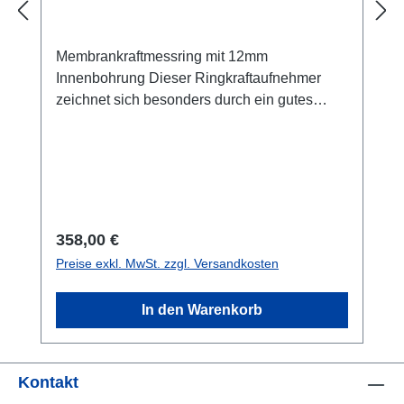
Membrankraftmessring mit 12mm
Innenbohrung Dieser Ringkraftaufnehmer
zeichnet sich besonders durch ein gutes
Preis-Leitungsverhältnis aus. Der Kraftsensor
kann mit sechs Schrauben auf dem
Untergrund befestigt werden. Der
Ringkraftaufnehmer ist gut geeignet für die
Kraftmessung an Schrauben bis
M12.Datenblatt
Regulärer Preis:
358,00 €
Preise exkl. MwSt. zzgl. Versandkosten
In den Warenkorb
Kontakt