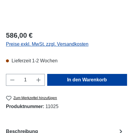
Regulärer Preis:
586,00 €
Preise exkl. MwSt. zzgl. Versandkosten
Lieferzeit 1-2 Wochen
Produkt Anzahl: Gib den gewünschten Wert e
In den Warenkorb
Zum Merkzettel hinzufügen
Produktnummer:
11025
Beschreibung