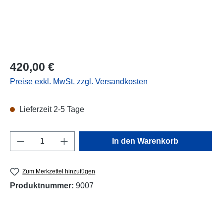
Regulärer Preis:
420,00 €
Preise exkl. MwSt. zzgl. Versandkosten
Lieferzeit 2-5 Tage
Produkt Anzahl: Gib den gewünschten Wert e
In den Warenkorb
Zum Merkzettel hinzufügen
Produktnummer:
9007