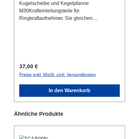
Kugelscheibe und Kegelpfanne
M30Krafteinleitungsteile für
Ringkraftaufnehmer. Sie gleichen
Parallelitäts- und Winkelabweichungen bis
max. 3 Grad aus. Die gehärteten Stahlteile
sichern somit die nominale Messgenauigkeit
des Sensors bei kritischen
Krafteinleitungsbedingungen ab. Die Größen
sind auf die Schraubenkraftmessung
Regulärer Preis:
37,00 €
abgestimmt. Bitte beachten Sie die
Preise exkl. MwSt. zzgl. Versandkosten
Maximallast!
In den Warenkorb
Produktgalerie überspringen
Ähnliche Produkte