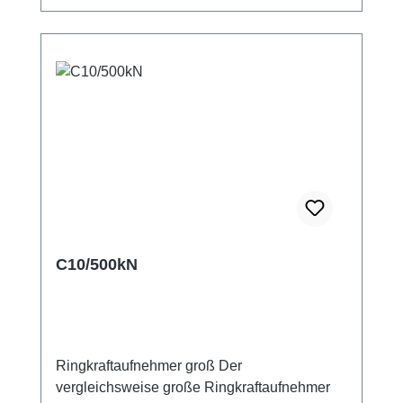
wurde der Sensor für die Messung der
Extrusionskraft in einem Schneckenextruder
für Polymere. Dabei misst der Ring die Kraft,
die auf das Axialllager wirkt. Der Sensor wird
mit Flanschbuchse und Gegenstecker
ausgeliefert. Das Sensorkabel muss
zusätzlich bestellt werden, wobei dessen
Länge frei wählbar ist. Datenblatt
Montagehinweise
C10/500kN
Ringkraftaufnehmer groß Der
vergleichsweise große Ringkraftaufnehmer