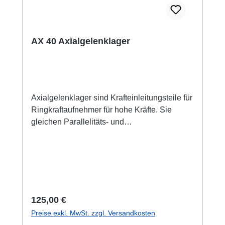
AX 40 Axialgelenklager
Axialgelenklager sind Krafteinleitungsteile für
Ringkraftaufnehmer für hohe Kräfte. Sie
gleichen Parallelitäts- und
Winkelabweichungen bis max. 3 Grad
aus. Die gehärteten Stahlteile sichern somit
die nominale Messgenauigkeit des
Sensors bei kritischen
Krafteinleitungsbedingungen ab. Axial-
Gelenklager: 40 x 105 x
Regulärer Preis:
125,00 €
32mmInnendurchmesser: 40mm Stat.
Preise exkl. MwSt. zzgl. Versandkosten
Tragzahl: ca. 1MN