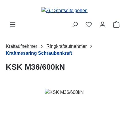
Zum Hauptinhalt springen
Ware
Kraftaufnehmer
Ringkraftaufnehmer
Kraftmessring Schraubenkraft
KSK M36/600kN
Bildergalerie überspringen