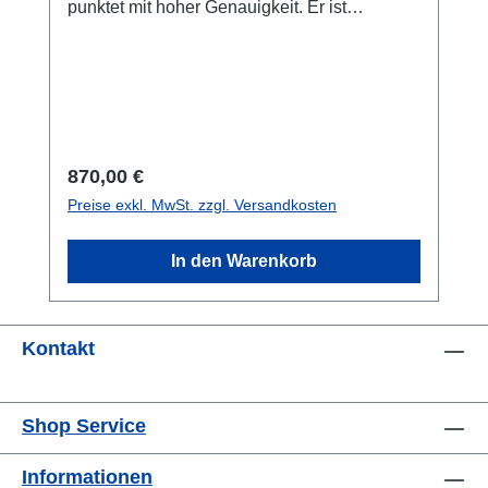
punktet mit hoher Genauigkeit. Er ist
preiswert und einfach in der
Anwendung.Datenblatt
Regulärer Preis:
870,00 €
Preise exkl. MwSt. zzgl. Versandkosten
In den Warenkorb
Kontakt
Shop Service
Informationen