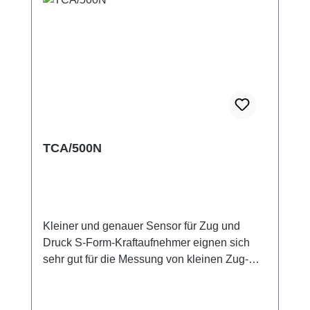
TCA/500N
Kleiner und genauer Sensor für Zug und
Druck S-Form-Kraftaufnehmer eignen sich
sehr gut für die Messung von kleinen Zug-
und Druckkräften, wie z.B. für Wechsellasten
in Prüfeinrichtungen oder im Maschinenbau.
Der Sensor kommt auch in Tablettenpressen