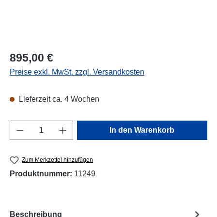
Regulärer Preis:
895,00 €
Preise exkl. MwSt. zzgl. Versandkosten
Lieferzeit ca. 4 Wochen
Produkt Anzahl: Gib den gewünschten Wert e
In den Warenkorb
Zum Merkzettel hinzufügen
Produktnummer:
11249
Beschreibung