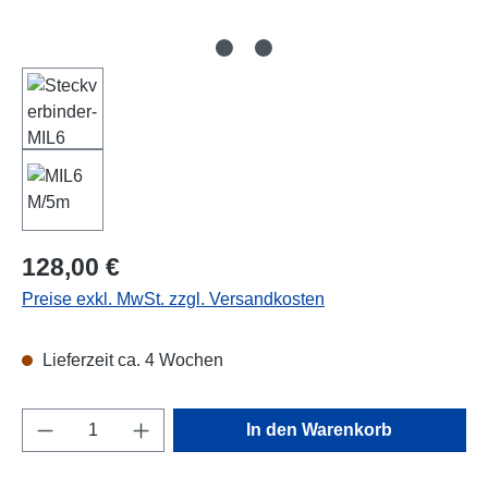
Regulärer Preis:
128,00 €
Preise exkl. MwSt. zzgl. Versandkosten
Lieferzeit ca. 4 Wochen
Produkt Anzahl: Gib den gewünschten Wert e
In den Warenkorb