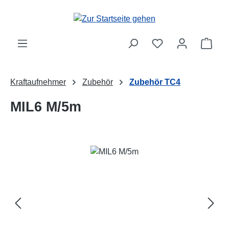
Zum Hauptinhalt springen
Ware
Kraftaufnehmer
Zubehör
Zubehör TC4
MIL6 M/5m
Bildergalerie überspringen