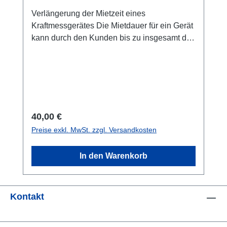
Verlängerung der Mietzeit eines
Kraftmessgerätes Die Mietdauer für ein Gerät
kann durch den Kunden bis zu insgesamt drei
Monate verlängert werden, sofern das Gerät
nicht für einen anderen Kunden reserviert ist.
Daher bitten wir um rechtzeitige Rückfrage,
ob eine Verlängerung möglich ist.
Regulärer Preis:
40,00 €
Preise exkl. MwSt. zzgl. Versandkosten
In den Warenkorb
Kontakt