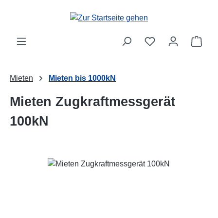
Zum Hauptinhalt springen
Ware
Mieten
Mieten bis 1000kN
Mieten Zugkraftmessgerät
100kN
Bildergalerie überspringen