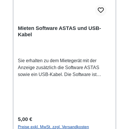
Mieten Software ASTAS und USB-
Kabel
Sie erhalten zu dem Mietegerät mit der
Anzeige zusätzlich die Software ASTAS
sowie ein USB-Kabel. Die Software ist
schnell auf einem Windows-PC installiert und
erlaubt das Speichern von Einzelwerten oder
die Aufzeichnung von sehr schnelllen
Messungen bis 1600 Hz.
Regulärer Preis:
5,00 €
Preise exkl. MwSt. zzgl. Versandkosten