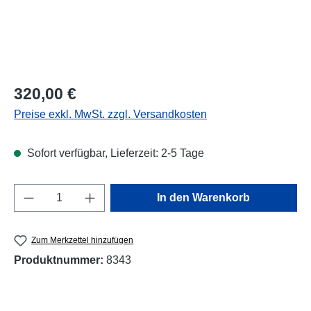
Regulärer Preis:
320,00 €
Preise exkl. MwSt. zzgl. Versandkosten
Sofort verfügbar, Lieferzeit: 2-5 Tage
Produkt Anzahl: Gib den gewünschten Wert e
In den Warenkorb
Zum Merkzettel hinzufügen
Produktnummer:
8343