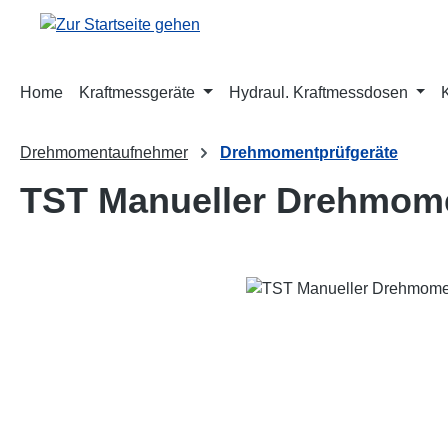
m Hauptinhalt springen
Zur Suche springen
Zur Hauptnavigation springen
Home
Kraftmessgeräte
Hydraul. Kraftmessdosen
Drehmomentaufnehmer
Drehmomentprüfgeräte
TST Manueller Drehmome
Bildergalerie überspringen