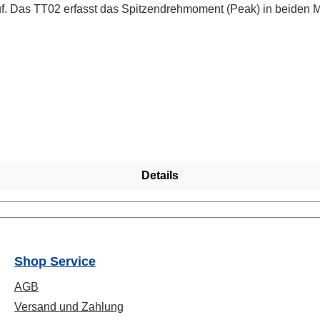
e von 7.000 Hz und eine Genauigkeit von ±0,3 %
gen geeignet. inkluvise PC-Software MESUR® Lite: Einfache PC-Software zum
1 VDC, 3 x OC Datenblatt
Details
Shop Service
AGB
Versand und Zahlung