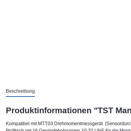
Beschreibung
Produktinformationen "TST Man
Kompatibel mit MTT03 Drehmomentmessgerät (Sensordurc
Prüftisch mit 16 Gewindebohrungen 10-32 UNF für die Mo