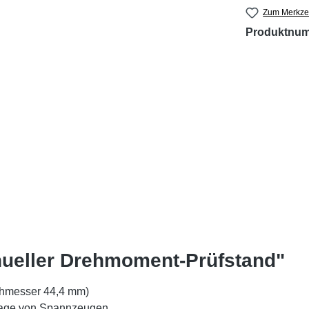
Zum Merkzet
Produktnu
ueller Drehmoment-Prüfstand"
hmesser 44,4 mm)
ntage von Spannzeugen