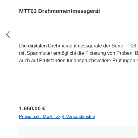
MTT03 Drehmomentmessgerät
Die digitalen Drehmomentmessgeräte der Serie TT03 sind geeignet für Drehmomentprüfungen im 
mit Spannfutter ermöglicht die Fixierung von Proben
auch auf Prüfständen für anspruchsvollere Prüfungen eingesetzt werden. E
Gut/Schlecht. Genauigkeit 0,5 %Messrate 2 kHzAufnehmerdurchmesser: 44,5 mminkluvise PC-Software MESUR® Lite: Einfache PC-Software zum Auslesen des
Datenspeichers des M5I, zur Anzeige und Speicherung 
Excel.Schnittstellen Micro-USB (virtual COM-Port), ±
Regulärer Preis:
1.650,00 €
Preise exkl. MwSt. zzgl. Versandkosten