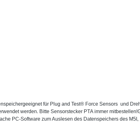
enspeichergeeignet für Plug and Test® Force Sensors und Dr
wendet werden. Bitte Sensorstecker PTA immer mitbestellen!
che PC-Software zum Auslesen des Datenspeichers des M5I, z
n Export von Messwerten nach MS-Excel.Schnittstellen Micro-US