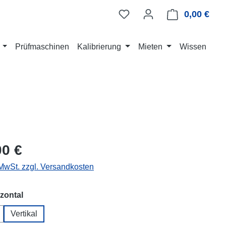
0,00 €
Ware
Prüfmaschinen
Kalibrierung
Mieten
Wissen
eis:
00 €
 MwSt. zzgl. Versandkosten
auswählen
izontal
Vertikal