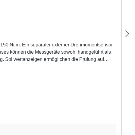
äuses können die Messgeräte sowohl handgeführt als
 auf
zt den Export von Messwerten nach MS-