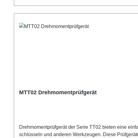
MTT02 Drehmomentprüfgerät
Drehmomentprüfgerät der Serie TT02 bieten eine einfache und präzise Lösung zum Testen von manuellen, elektrischen und pneumatischen D
schlüsseln und anderen Werkzeugen. Diese Prüfgeräte sind kompakt sowie robust und eignen sich ideal für Produktionsumgebungen. Eine universelle 3/8-Zoll-