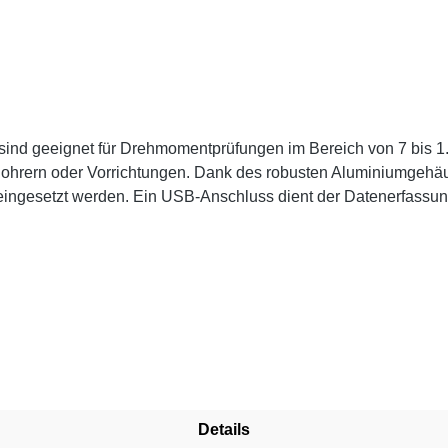
Bereich von 7 bis 1.150 Ncm. Ein separater externer Drehmomentsensor
, Bohrern oder Vorrichtungen. Dank des robusten Aluminiumgeh
in USB-Anschluss dient der Datenerfassung. Sollwertanzeigen ermöglichen die Prüfung
von aktuellen Kraftwerten (bis 10 Hz). Die Software unterstüt
1 VDC, 3 x OCDatenblatt
Details