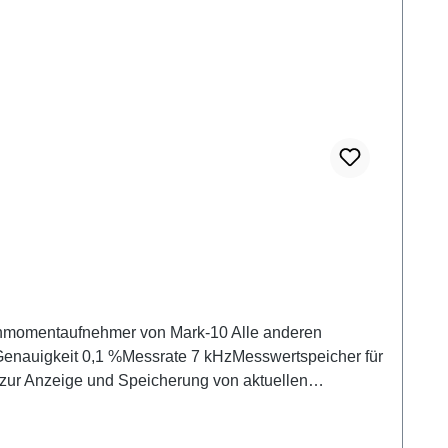
ehmomentaufnehmer von Mark-10 Alle anderen
Genauigkeit 0,1 %Messrate 7 kHzMesswertspeicher für
ur Anzeige und Speicherung von aktuellen
B (virtual COM-Port), ±1 VDC, 3 x OCDatenblatt