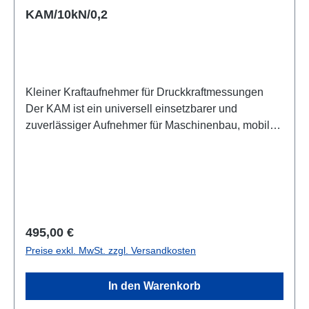
KAM/10kN/0,2
Kleiner Kraftaufnehmer für Druckkraftmessungen
Der KAM ist ein universell einsetzbarer und
zuverlässiger Aufnehmer für Maschinenbau, mobile
Messgeräte und einfache Prüfeinrichtungen. Durch
seine Bauform und robuste Ausführung ist er gut
geeignet für eine Vielzahl von Anwendungen. Die
angegebene Genauigkeit erreicht er leicht, wenn er
querkraftfrei angewendet wird. Vier
Gewindebohrungen am Sensorboden erlauben eine
Regulärer Preis:
495,00 €
einfache und zuverlässige Befestigung.Datenblatt
Preise exkl. MwSt. zzgl. Versandkosten
In den Warenkorb