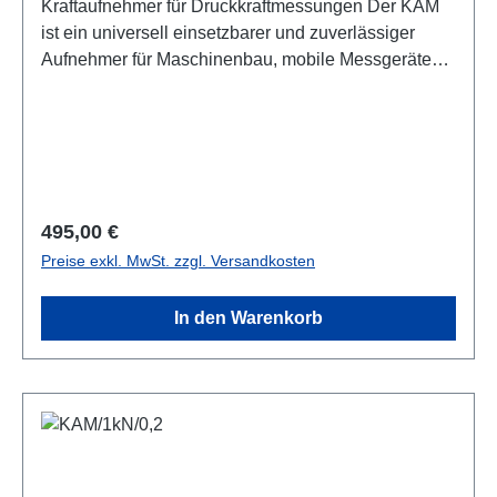
Kraftaufnehmer für Druckkraftmessungen Der KAM
ist ein universell einsetzbarer und zuverlässiger
Aufnehmer für Maschinenbau, mobile Messgeräte
und einfache Prüfeinrichtungen. Durch seine
Bauform und robuste Ausführung ist er gut geeignet
für eine Vielzahl von Anwendungen. Die
angegebene Genauigkeit erreicht er leicht, wenn er
querkraftfrei angewendet wird. Vier
Gewindebohrungen am Sensorboden erlauben eine
Regulärer Preis:
495,00 €
einfache und zuverlässige Befestigung.Datenblatt
Preise exkl. MwSt. zzgl. Versandkosten
In den Warenkorb