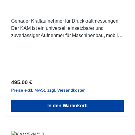
Genauer Kraftaufnehmer für Druckkraftmessungen
Der KAM ist ein universell einsetzbarer und
zuverlässiger Aufnehmer für Maschinenbau, mobile
Messgeräte und einfache Prüfeinrichtungen. Durch
seine Bauform und robuste Ausführung ist er gut
geeignet für eine Vielzahl von Anwendungen. Die
angegebene Genauigkeit erreicht er leicht, wenn er
querkraftfrei angewendet wird. Vier
Gewindebohrungen am Sensorboden erlauben eine
Regulärer Preis:
495,00 €
einfache und zuverlässige Befestigung.Datenblatt
Preise exkl. MwSt. zzgl. Versandkosten
In den Warenkorb