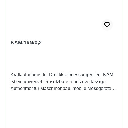
KAM/1kN/0,2
Kraftaufnehmer für Druckkraftmessungen Der KAM
ist ein universell einsetzbarer und zuverlässiger
Aufnehmer für Maschinenbau, mobile Messgeräte
und einfache Prüfeinrichtungen. Durch seine
Bauform und robuste Ausführung ist er gut geeignet
für eine Vielzahl von Anwendungen. Die
angegebene Genauigkeit erreicht er leicht, wenn er
querkraftfrei angewendet wird. Vier