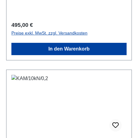
angegebene Genauigkeit erreicht er leicht, wenn er
querkraftfrei angewendet wird. Vier
Gewindebohrungen am Sensorboden erlauben eine
Regulärer Preis:
495,00 €
einfache und zuverlässige Befestigung.Datenblatt
Preise exkl. MwSt. zzgl. Versandkosten
In den Warenkorb