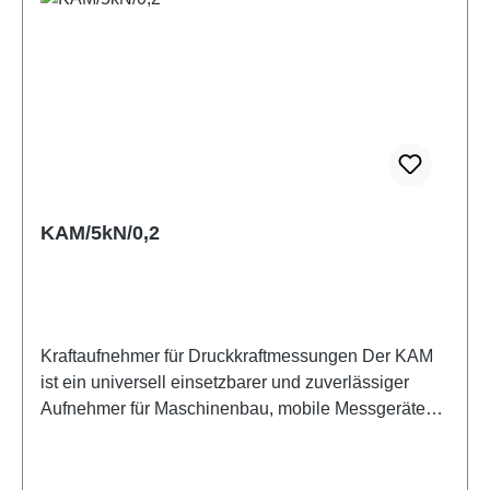
KAM/5kN/0,2
Kraftaufnehmer für Druckkraftmessungen Der KAM
ist ein universell einsetzbarer und zuverlässiger
Aufnehmer für Maschinenbau, mobile Messgeräte
und einfache Prüfeinrichtungen. Durch seine
Bauform und robuste Ausführung ist er gut geeignet
für eine Vielzahl von Anwendungen. Die