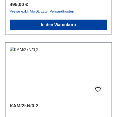
Gewindebohrungen am Sensorboden erlauben eine
Regulärer Preis:
495,00 €
einfache und zuverlässige Befestigung.Datenblatt
Preise exkl. MwSt. zzgl. Versandkosten
In den Warenkorb
KAM/2kN/0,2