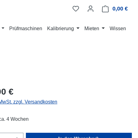
0,00 €
Ware
Prüfmaschinen
Kalibrierung
Mieten
Wissen
eis:
00 €
 MwSt. zzgl. Versandkosten
 ca. 4 Wochen
Anzahl: Gib den gewünschten Wert ein oder