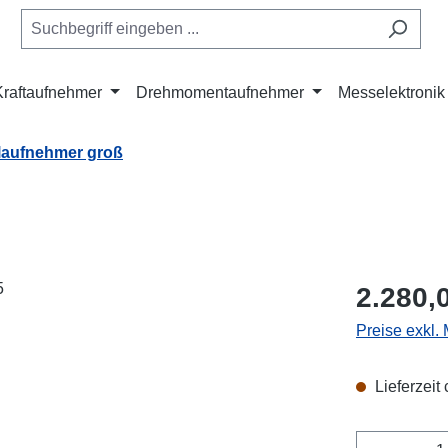
Kraftaufnehmer
Drehmomentaufnehmer
Messelektronik
ilaufnehmer groß
Regulärer Pr
2.280,
Preise exkl.
Lieferzeit
Produkt 