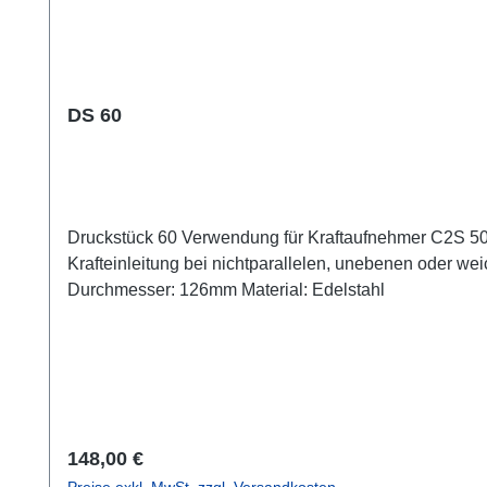
DS 60
Druckstück 60 Verwendung für Kraftaufnehmer C2S 5
Krafteinleitung bei nichtparallelen, unebenen oder weichen Krafteinleitungsflächen. Zusätzliche Bauh
Durchmesser: 126mm Material: Edelstahl
Regulärer Preis:
148,00 €