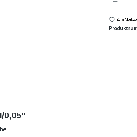
Zum Merkzet
Produktnu
/0,05"
che