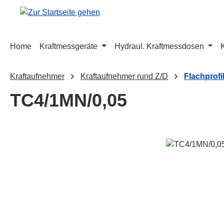
m Hauptinhalt springen
Zur Suche springen
Zur Hauptnavigation springen
Home
Kraftmessgeräte
Hydraul. Kraftmessdosen
Kraftaufnehmer
Kraftaufnehmer rund Z/D
Flachprof
TC4/1MN/0,05
Bildergalerie überspringen