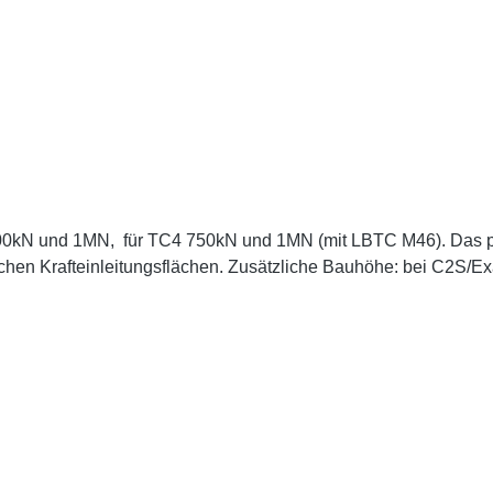
00kN und 1MN, für TC4 750kN und 1MN (mit LBTC M46). Das pe
öhe: bei C2S/Exact: 26mm, bei TC4 (mit LBTC M42): 88mm