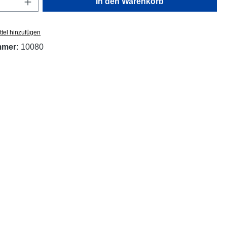
In den Warenkorb
tel hinzufügen
mmer:
10080