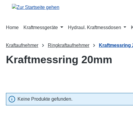
m Hauptinhalt springen
Zur Suche springen
Zur Hauptnavigation springen
Home
Kraftmessgeräte
Hydraul. Kraftmessdosen
Kraftaufnehmer
Ringkraftaufnehmer
Kraftmessring
Kraftmessring 20mm
Keine Produkte gefunden.