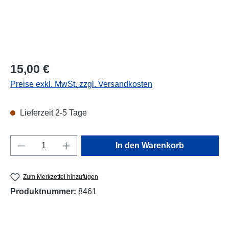
Regulärer Preis:
15,00 €
Preise exkl. MwSt. zzgl. Versandkosten
Lieferzeit 2-5 Tage
Produkt Anzahl: Gib den gewünschten Wert e
In den Warenkorb
Zum Merkzettel hinzufügen
Produktnummer:
8461