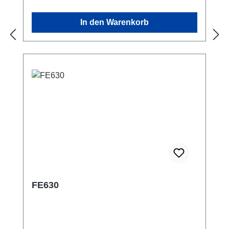
Messungen in der Industrie, im Labor, aber
auch auf der Baustelle. Anzeigebereich: 5-
In den Warenkorb
stellig zzgl. Minuszeichen
Genauigkeitsklasse: 0,01% Messrate:
6,25....1600/s Anzeige: genullt, max, min,
Einheit max. 16 unabhängige Messbereiche
skalierbar robustes Kunststoffgehäuse IP 54
Stromversorgung: 3xAA (eingelegt) oder über
USB-C-SchnittstelleIncl. CD-ROM, Anzeigen
mit PC-Software ASTAS,
Bedienungsanleitung deutsch und englisch,
USB-Kabel. Achtung: Jeder Sensor benötigt
zum Anschluß an diese Anzeige einen
Stecker! (siehe Zubehör) Datenblatt
FE630