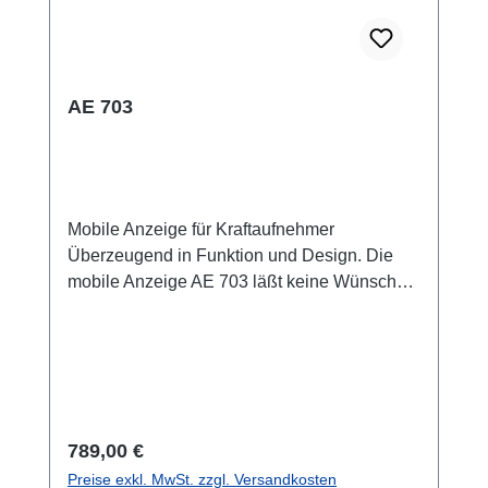
AE 703
Mobile Anzeige für Kraftaufnehmer
Überzeugend in Funktion und Design. Die
mobile Anzeige AE 703 läßt keine Wünsche
offen. Das robuste ABS-Gehäuse enthält
modernste Technik. Der USB-Anschluß, die
sehr einfache Bedienung und Justage, der
komfortable Anschluß mehrerer
Kraftsensoren mit Sensorerkennung
(TEDS) sowie die beigefügte Software
Regulärer Preis:
789,00 €
ASTAS, ermöglichen schnelle und genaue
Preise exkl. MwSt. zzgl. Versandkosten